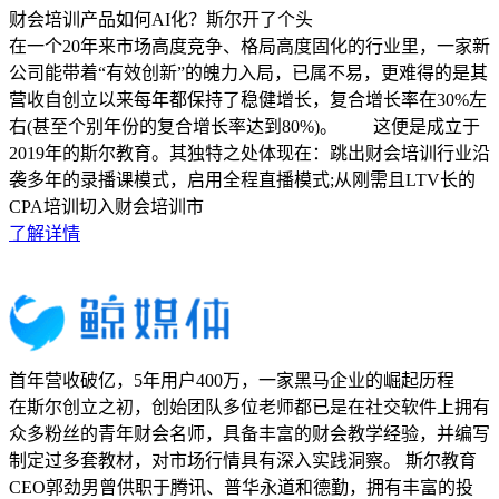
财会培训产品如何AI化？斯尔开了个头
在一个20年来市场高度竞争、格局高度固化的行业里，一家新
公司能带着“有效创新”的魄力入局，已属不易，更难得的是其
营收自创立以来每年都保持了稳健增长，复合增长率在30%左
右(甚至个别年份的复合增长率达到80%)。 这便是成立于
2019年的斯尔教育。其独特之处体现在：跳出财会培训行业沿
袭多年的录播课模式，启用全程直播模式;从刚需且LTV长的
CPA培训切入财会培训市
了解详情
首年营收破亿，5年用户400万，一家黑马企业的崛起历程
在斯尔创立之初，创始团队多位老师都已是在社交软件上拥有
众多粉丝的青年财会名师，具备丰富的财会教学经验，并编写
制定过多套教材，对市场行情具有深入实践洞察。 斯尔教育
CEO郭劲男曾供职于腾讯、普华永道和德勤，拥有丰富的投