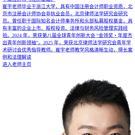
崔宇老师毕业于浙江大学，具有中国注册会计师职业资质，北
京市注册会计师协会非执业会员，北京律师法学研究会研究
员。曾任职于国际知名会计师事务所和头部私募股权基金，具
有丰富的企业上市、股权投资、法律与财务风险管理实践经
验。2024 年，荣获第八届全球青年创新大会 “金领奖・年度杰
出青年创新领袖”。2025 年，荣获北京律师法学研究会青年学
术研讨会优秀指导教师。崔宇老师教学风格清晰生动，擅长案
例和法理解读
进入老师主页