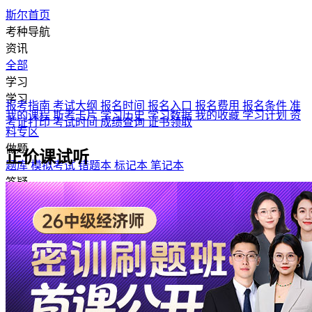
斯尔首页
考种导航
资讯
全部
学习
学习
报考指南
考试大纲
报名时间
报名入口
报名费用
报名条件
准
我的课程
斯考卡片
学习历史
学习数据
我的收藏
学习计划
资
考证打印
考试时间
成绩查询
证书领取
料专区
做题
正价课试听
题库
模拟考试
错题本
标记本
笔记本
答疑
答疑广场
发起答疑
我的答疑
AI老师
实训
实训平台
斯研院
关于我们