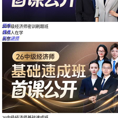
首页
报考指南
公开课
资料专区
题库
26中级经济师密训刷题班
模考
1383人在学
斯尔讲师
16节
商城
资讯
26中级经济师基础速成班