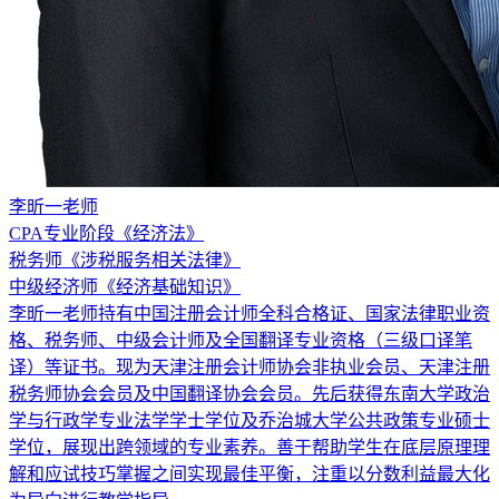
李昕一老师
CPA专业阶段《经济法》
税务师《涉税服务相关法律》
中级经济师《经济基础知识》
李昕一老师持有中国注册会计师全科合格证、国家法律职业资
格、税务师、中级会计师及全国翻译专业资格（三级口译笔
译）等证书。现为天津注册会计师协会非执业会员、天津注册
税务师协会会员及中国翻译协会会员。先后获得东南大学政治
学与行政学专业法学学士学位及乔治城大学公共政策专业硕士
学位，展现出跨领域的专业素养。善于帮助学生在底层原理理
解和应试技巧掌握之间实现最佳平衡，注重以分数利益最大化