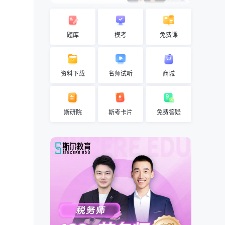
题库
模考
免费课
资料下载
名师试听
商城
斯研院
斯考卡片
免费答疑