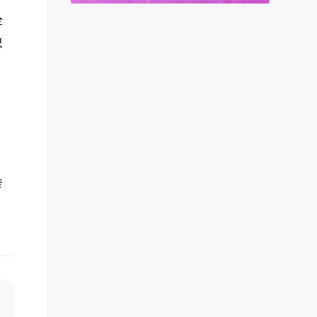
全
只
考