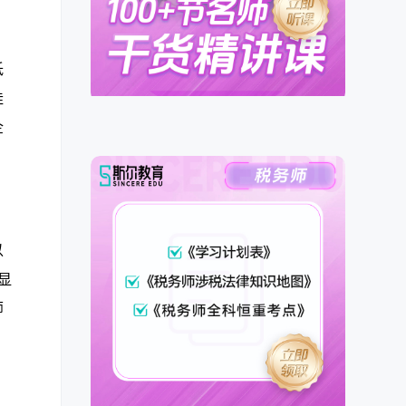
，
低
挂
企
以
显
师