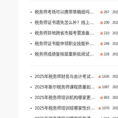
税务师考场可以携带草稿纸吗？答案来了
267
202
税务师证书遗失怎么补？线上补办流程看这里
206
202
税务师异地跨省市报考需准备哪些材料？
210
202
税务师证书能申领职业技能补贴吗？答案来了
248
202
税务师成绩复核是重新批阅试卷吗？答案来了
228
202
2025年税务师财务与会计考试题型详解与备考攻略
1426
202
2025年斯尔税务师课程质量如何？
1087
202
2025年税务师培训机构哪家更值得选？
963
202
2025年税务师培训班哪家性价比最高？
1070
202