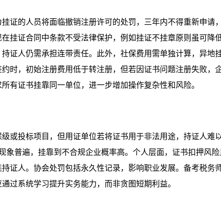
为挂证的人员将面临撤销注册许可的处罚，三年内不得重新申请
现在挂证合同中条款不受法律保护，例如挂证不挂章原则虽可降
，持证人仍需承担连带责任。此外，社保费用需单独计算，异地
签约时，初始注册费用低于转注册，但若因证书问题注册失败，
求所有证书挂靠同一单位，进一步增加操作复杂性和风险。
保级或投标项目，但用证单位若将证书用于非法用途，持证人难
压价现象普遍，挂靠到不合规企业概率高。个人层面，证书扣押风险
连持证人。协会处罚包括永久性记录，影响职业发展。备考税务
应通过系统学习提升实务能力，而非贪图短期利益。