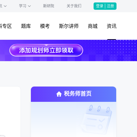
航
学习
斯研院
关于我们
登录
注册
料专区
题库
模考
斯尔讲师
商城
资讯
税务师首页