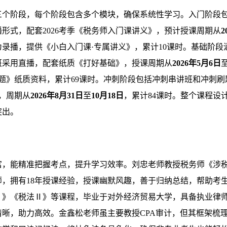
三个阶段，每个阶段包含多个模块，确保系统性学习。入门阶段
形式，配套2026考季《税务师入门课讲义》，预计授课周期从
2
录播，提供《小白入门课·专属讲义》，累计10课时。基础阶段
班采用直播，配套纸质《打好基础》，授课周期从
2026年5月6日
好题》纸质资料，累计69课时。冲刺阶段包括冲刺串讲班和冲刺刷
，周期从
2026年8月31日
至
10月18日
，累计84课时。整个课程设
突出。
富，能精准把握考点，提升学习效率。刘忠老师教授税务师《涉
，拥有18年授课经验，授课幽默风趣，善于归纳总结，帮助考
Ⅰ》《税法Ⅱ》等课程，毕业于对外经济贸易大学，具备执业律
晰，助力高效。金鑫松老师虽主要教授CPA审计，但其框架梳