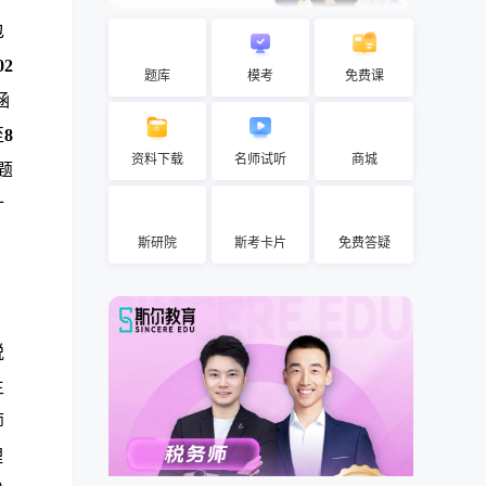
包
02
题库
模考
免费课
涵
至
8
资料下载
名师试听
商城
题
计
斯研院
斯考卡片
免费答疑
税
生
师
理