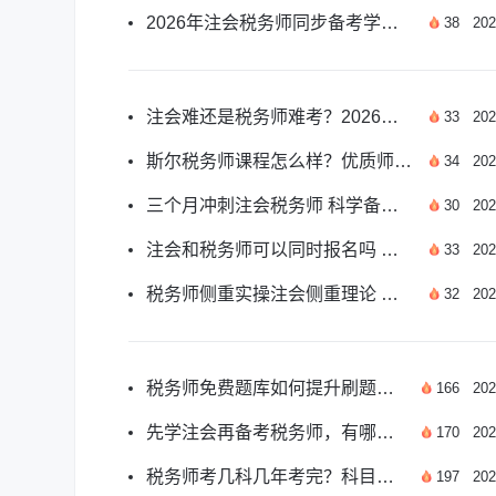
2026年注会税务师同步备考学习顺序实用指南
38
202
注会难还是税务师难考？2026考情差异及备考指南
33
202
斯尔税务师课程怎么样？优质师资配完善服务备考更省心
34
202
三个月冲刺注会税务师 科学备考规划全指南
30
202
注会和税务师可以同时报名吗 报考备考全攻略汇总
33
202
税务师侧重实操注会侧重理论 哪个考试难度更高
32
202
税务师免费题库如何提升刷题正确率？
166
202
先学注会再备考税务师，有哪些复习技巧？
170
202
税务师考几科几年考完？科目搭配攻略来啦
197
202