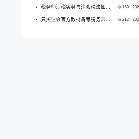
税务师涉税实务与注会税法如何结合高效复习？
159
202
只买注会官方教材备考税务师够用吗？
212
202