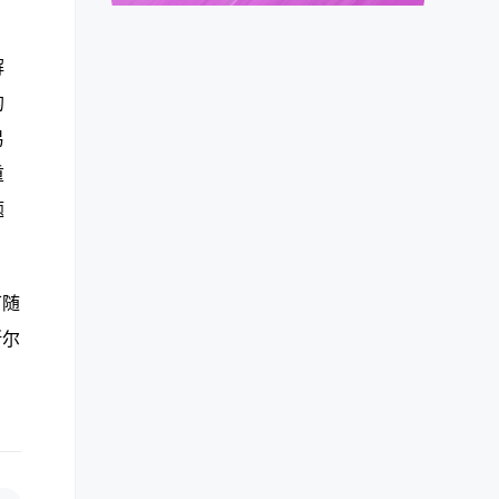
解
的
易
重
题
可随
斯尔