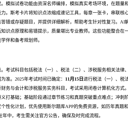
觉。模拟试卷功能由资深名师编排，模拟真实考场环境，在题量
能力。斯考卡片将知识点浓缩成速记工具，每章一张卡，串联核
答错或存疑题目，并提供详细解析，帮助考生针对性复习。AI
括知识点原理和易错提示，质量堪比专业教师。这些功能整合在
能学伴和备考规划师。
点。考试科目包括税法（一）、税法（二）、涉税服务相关法律
为准。2025年考试时间已确定：
11月15日
进行税法（一）、税
行财务与会计和涉税服务实务科目，考试采用闭卷计算机化方式
讲义打基础；基础阶段通过章节练习和真题突破重点难点；冲刺
个性化计划，优先使用斯尔题库APP的免费资源，如历年真题和
在年中，考生需关注官方公告，确保及时完成流程。