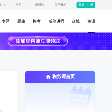
航
学习
斯研院
关于我们
登录
注册
料专区
题库
模考
斯尔讲师
商城
资讯
税务师首页