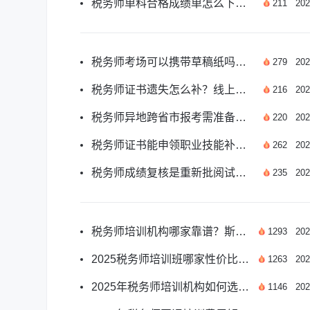
税务师单科合格成绩单怎么下载打印？
211
202
税务师考场可以携带草稿纸吗？答案来了
279
202
税务师证书遗失怎么补？线上补办流程看这里
216
202
税务师异地跨省市报考需准备哪些材料？
220
202
税务师证书能申领职业技能补贴吗？答案来了
262
202
税务师成绩复核是重新批阅试卷吗？答案来了
235
202
税务师培训机构哪家靠谱？斯尔教育课程体系解析
1293
202
2025税务师培训班哪家性价比高？斯尔教育课程深度解析
1263
202
2025年税务师培训机构如何选？高效备考方案解析
1146
202