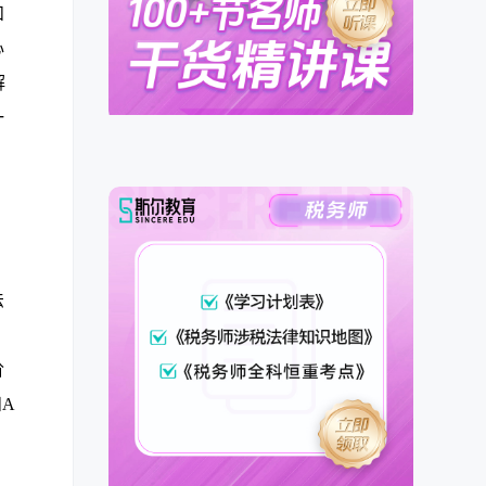
和
心
解
一
、
法
。
阶
A