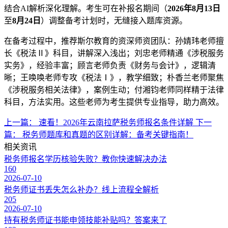
结合AI解析深化理解。考生可在补报名期间（
2026年8月13日
至
8月24日
）调整备考计划时，无缝接入题库资源。
在备考过程中，推荐斯尔教育的资深师资团队：孙婧玮老师擅
长《税法Ⅱ》科目，讲解深入浅出；刘忠老师精通《涉税服务
实务》，经验丰富；顾言老师负责《财务与会计》，逻辑清
晰；王唤唤老师专攻《税法Ⅰ》，教学细致；朴香兰老师聚焦
《涉税服务相关法律》，案例生动；付湘钧老师同样精于法律
科目，方法实用。这些老师为考生提供专业指导，助力高效。
上一篇：
速看！2026年云南拉萨税务师报名条件详解
下一
篇：
税务师题库和真题的区别详解：备考关键指南！
相关资讯
税务师报名学历核验失败？教你快速解决办法
160
2026-07-10
税务师证书丢失怎么补办？线上流程全解析
205
2026-07-10
持有税务师证书能申领技能补贴吗？答案来了