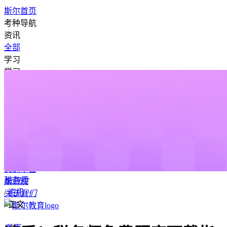
斯尔首页
考种导航
资讯
全部
学习
学习
我的课程
斯考卡片
学习历史
学习数据
我的收藏
学习计划
资
料专区
做题
题库
模拟考试
错题本
标记本
笔记本
答疑
答疑广场
发起答疑
我的答疑
AI老师
实训
实训平台
税务师
斯研院
/
资讯
关于我们
/
正文