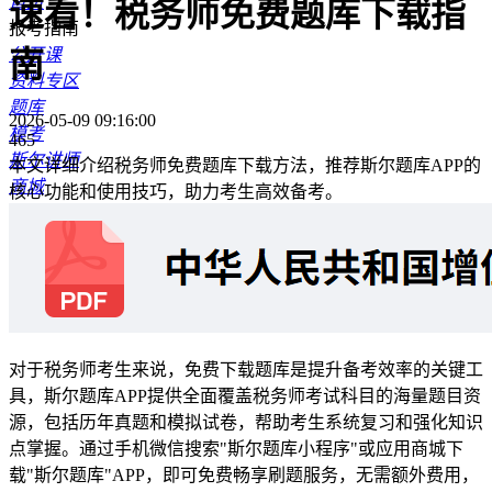
首页
速看！税务师免费题库下载指
报考指南
公开课
南
资料专区
题库
2026-05-09 09:16:00
模考
465
斯尔讲师
本文详细介绍税务师免费题库下载方法，推荐斯尔题库APP的
商城
核心功能和使用技巧，助力考生高效备考。
资讯
对于税务师考生来说，免费下载题库是提升备考效率的关键工
具，斯尔题库APP提供全面覆盖税务师考试科目的海量题目资
源，包括历年真题和模拟试卷，帮助考生系统复习和强化知识
点掌握。通过手机微信搜索"斯尔题库小程序"或应用商城下
载"斯尔题库"APP，即可免费畅享刷题服务，无需额外费用，