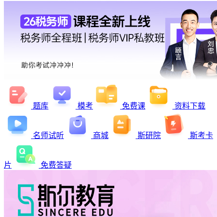
题库
模考
免费课
资料下载
名师试听
商城
斯研院
斯考卡
片
免费答疑