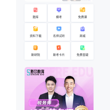
题库
模考
免费课
资料下载
名师试听
商城
斯研院
斯考卡片
免费答疑