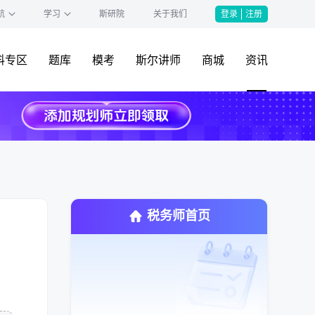
航
学习
斯研院
关于我们
登录
注册
料专区
题库
模考
斯尔讲师
商城
资讯
税务师首页