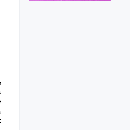
师
员
快
转
过