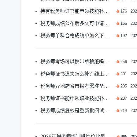
持有税务师证书能申领技能补贴吗？答案来了
176
202
税务师成绩公布后多久可申请成绩复核？
166
202
税务师单科合格成绩单怎么下载打印？
192
202
税务师考场可以携带草稿纸吗？答案来了
256
202
税务师证书遗失怎么补？线上补办流程看这里
201
202
税务师异地跨省市报考需准备哪些材料？
205
202
税务师证书能申领职业技能补贴吗？答案来了
237
202
税务师成绩复核是重新批阅试卷吗？答案来了
214
202
2026年税务师培训班性价比最高选斯尔教育
885
202