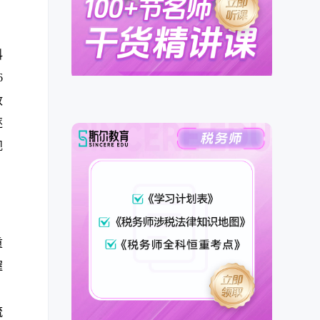
科
6
政
逐
规
重
握
，
流