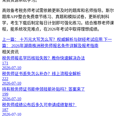
免费资源系统学习。
高效备考税务师考试需依赖更新及时的题库和名师指导。斯尔
题库APP整合免费章节练习、真题和模拟试卷，更新机制科
学，考生下载后制定每日计划即可强化练习。结合推荐老师课
程，能系统攻克难点，在2026年考试中取得理想成绩。
上一篇：
十万元大写怎么写？权威解析与财经考试应用
下一
篇：
2026年湖南株洲税务师报名条件详解及报考指南
相关资讯
税务师报名学历核验失败？教你快速解决办法
171
2026-07-10
税务师证书丢失怎么补办？线上流程全解析
222
2026-07-10
持有税务师证书能申领技能补贴吗？答案来了
199
2026-07-10
税务师成绩公布后多久可申请成绩复核？
187
2026-07-10