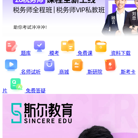
题库
模考
免费课
资料下载
名师试听
商城
斯研院
斯考卡
片
免费答疑