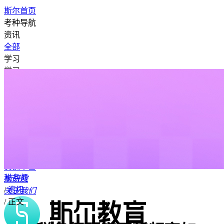
斯尔首页
考种导航
资讯
全部
学习
学习
我的课程
斯考卡片
学习历史
学习数据
我的收藏
学习计划
资
料专区
做题
题库
模拟考试
错题本
标记本
笔记本
答疑
答疑广场
发起答疑
我的答疑
AI老师
实训
实训平台
税务师
斯研院
/
资讯
关于我们
/
正文