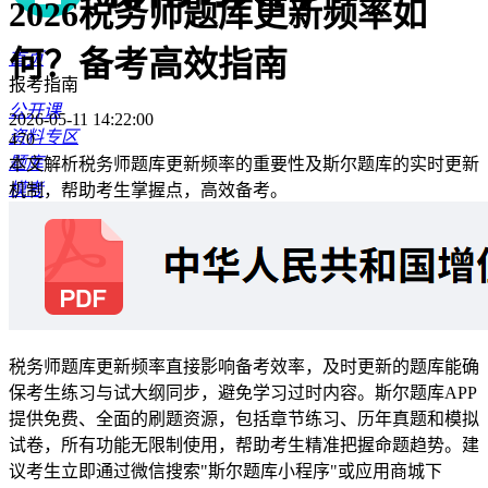
2026税务师题库更新频率如
何？备考高效指南
首页
报考指南
公开课
2026-05-11 14:22:00
资料专区
470
题库
本文解析税务师题库更新频率的重要性及斯尔题库的实时更新
模考
机制，帮助考生掌握点，高效备考。
斯尔讲师
商城
资讯
税务师题库更新频率直接影响备考效率，及时更新的题库能确
保考生练习与试大纲同步，避免学习过时内容。斯尔题库APP
提供免费、全面的刷题资源，包括章节练习、历年真题和模拟
试卷，所有功能无限制使用，帮助考生精准把握命题趋势。建
议考生立即通过微信搜索"斯尔题库小程序"或应用商城下