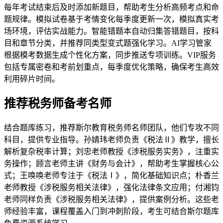
每年考试结束后及时添加新题目，帮助考生分析高频考点和命
题规律。模拟试卷基于考情变化每季度更新一次，模拟真实考
场环境，评估实战能力。智能错题本自动归集答错题目，按科
目和章节分类，并推荐同类型变式题强化学习。AI学习管家
根据模考数据生成个性化方案，同步推送专项训练。VIP服务
包括专属密卷和考前划重点，每季度优化策略，确保考生高效
利用碎片时间。
推荐税务师备考名师
结合题库练习，推荐斯尔教育税务师名师团队，他们专攻不同
科目，提供专业指导。孙婧玮老师负责《税法Ⅱ》教学，擅长
解析复杂税率计算；刘忠老师教授《涉税服务实务》，注重实
务操作；顾言老师主讲《财务与会计》，帮助考生掌握核心公
式；王唤唤老师专注于《税法Ⅰ》，简化基础知识点；朴香兰
老师教授《涉税服务相关法律》，强化法律条文应用；付湘钧
老师同样负责《涉税服务相关法律》，提供案例分析。这些老
师经验丰富，课程覆盖入门到冲刺阶段，考生可结合斯尔题库