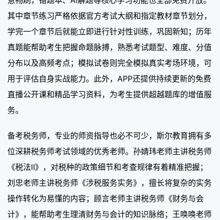
意畅刷，错题本、AI解题等核心学习功能也全部免费开放。
其中章节练习严格依据官方考试大纲和指定教材章节划分，
学完一个章节后就能立即进行针对性训练，巩固新知；历年
真题能帮助考生把握命题脉搏，熟悉考试题型、难度、分值
分布以及高频考点；模拟试卷则完全模拟真实考场环境，可
用于评估自身实战能力。此外，APP还提供持续更新的免费
直播公开课和精品学习资料，为考生提供超越题库的增值服
务。
备考税务师，专业的师资指导也必不可少，斯尔教育拥有多
位深耕税务师考试领域的优秀老师。孙婧玮老师主讲税务师
《税法Ⅱ》，对税种的政策细节和考查规律有着精准把握；
刘忠老师主讲税务师《涉税服务实务》，擅长将复杂的实务
操作转化为易懂的内容；顾言老师主讲税务师《财务与会
计》，能帮助考生理清财务与会计的知识脉络；王唤唤老师