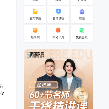
题库
模考
免费课
资料下载
名师试听
商城
斯研院
斯考卡片
免费答疑
后
前仅