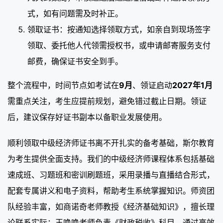
式，如有问题需及时补正。
领取证书：按通知选择领取方式，如亲自到现场签字
领取、委托他人代领需授权书，或申请邮寄服务支付
邮费，确保证书安全到手。
整个流程中，时间节点如考试在
9月
、领证启动
2027年1月
需重点关注，考生应提前规划，避免错过截止日期。领证
后，建议保存好证书副本以备职业发展使用。
顺利领取中级经济师证书离不开扎实的备考基础，斯尔教育
为考生提供全面支持。我们的中级经济师课程体系包括基础
速成班、习题班和密训刷题班，采用录播与直播结合形式，
配套专属讲义和电子资料，帮助考生系统掌握知识。师资团
队经验丰富，如商诺奇老师教授《经济基础知识》，擅长理
论联系实际；王唤唤老师负责《财政税收》科目，通过高效