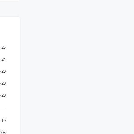
-26
-24
-23
-20
-20
-10
-05