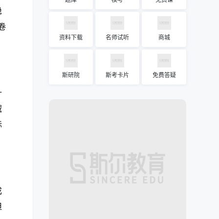
题库
模考
免费课
稳
卷
资料下载
名师试听
商城
斯研院
斯考卡片
免费答疑
针
域
标
成
但