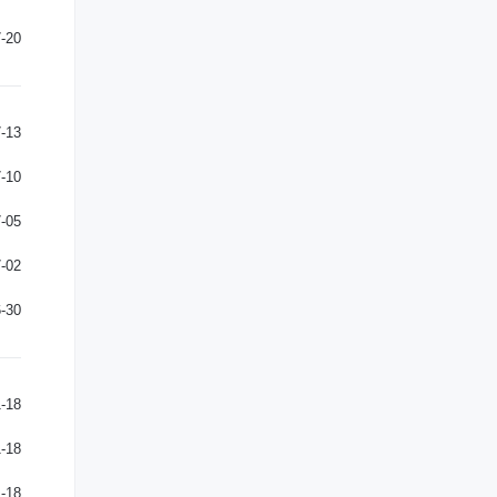
-20
-13
-10
-05
-02
-30
-18
-18
-18