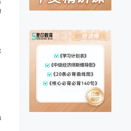
各
对
以
结