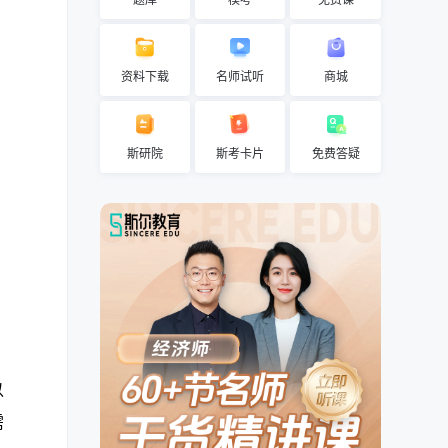
题库
模考
免费课
资料下载
名师试听
商城
斯研院
斯考卡片
免费答疑
以
需