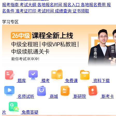
报考指南
考试大纲
各地报名时间
报名入口
各地报名费用
报
名条件
准考证打印
考试时间
成绩查询
证书领取
学习专区
题库
模考
免费课
资料下载
名师试听
商城
斯研院
斯考卡
片
免费答疑