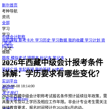
斯尔首页
考种导航
资讯
全部
学习
学习
中级会计职称
我的课程
斯考卡片
学习历史
学习数据
我的收藏
学习计划
资
/
资讯
料专区
/
正文
做题
题库
模拟考试
错题本
标记本
笔记本
2026年西藏中级会计报考条件
答疑
答疑广场
发起答疑
我的答疑
AI老师
详解：学历要求有哪些变化？
实训
实训平台
2025-08-08 18:14:00
斯研院
967
关于我们
2026年西藏中级会计职称考试报名条件预计延续往年政策，需
具备大专及以上学历及相应工作年限。非会计专业考生需关注
继续教育要求，报名时间预计在2026年6月启动。