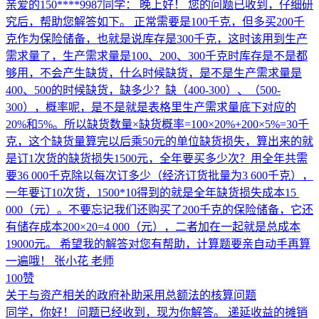
亲爱的150****9987同学： 晚上好！ 您的问题已收到，仔细研
究后，帮助您解答如下。 正常需要是100千克，但多买200千
克作为保险储备，也就是说库存是300千克，这时该用到生产
需求量了，生产需求量是100、200、300千克时库存是不是都
够用，不会产生缺货，什么时候缺货，是不是生产需求量是
400、500的时候缺货，缺多少？缺（400-300）、（500-
300），概率呢，是不是就是表格里生产需求量底下对应的
20%和5%。所以缺货数量×缺货概率=100×20%+200×5%=30千
克，这个缺货量算完以后乘50元的单位缺货损失，算出来的就
是订1次货的缺货损失1500元，全年要买多少次？用全年共需
要36 000千克除以每次订多少（经济订货批量为3 600千克），
一年要订10次货，1500*10得到的就是全年缺货损失成本15
000（元）。不要忘记我们还购买了200千克的保险储备，它还
有储存成本200×20=4 000（元），二者加在一起就是总成本
19000元。 希望我的解答对您有帮助，计算题要亲自动手再算
一遍哦！ 张小花 老师
100赞
关于与资产相关的政府补助采用总额法的核算问题
同学，你好！ 问题已经收到，现为你解答。 递延收益的摊销