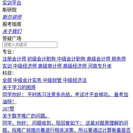
实训平台
斯研院
斯尔讲师
报考指南
关于我们
答疑广场
专
业：
注册会计师
初级会计职称
中级会计职称
高级会计师
税务师
实训
中级经济师
高级审计师
高级经济师
河南专升本
科
目：
全部
中级会计实务
中级财管
中级经济法
关于学习的困惑
同学你好： 平时练习注意多总结，考试才不会掉坑。 备考加
油呀！
287赞
关于数字推广的问题。
同学，你好： 问题收到，现回复如下： 这是对题意理解的问
题，拟推广就暗示着进行相关决策，所以要通过计算衡量是否