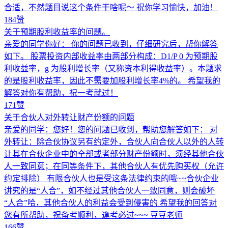
合适，不然题目说这个条件干啥呢～ 祝你学习愉快，加油！
184赞
关于预期股利收益率的问题。
亲爱的同学你好： 你的问题已收到，仔细研究后，帮你解答
如下。 股票投资内部收益率由两部分构成：D1/P 0 为预期股
利收益率，g 为股利增长率（又称资本利得收益率）。本题求
的是股利收益率，因此不需要加股利增长率4%的。 希望我的
解答对你有帮助，祝一考就过！
171赞
关于合伙人对外转让财产份额的问题
亲爱的同学：您好！您的问题已收到，帮助您解答如下： 对
外转让：除合伙协议另有约定外，合伙人向合伙人以外的人转
让其在合伙企业中的全部或者部分财产份额时，须经其他合伙
人一致同意；在同等条件下，其他合伙人有优先购买权（允许
约定排除） 有限合伙人也是受这条法律约束的哦~~合伙企业
讲究的是“人合”，如不经过其他合伙人一致同意，则会破坏
“人合”哈，其他合伙人的利益会受到侵害的 希望我的回答对
您有所帮助，祝备考顺利，逢考必过~~~ 豆豆老师
166赞