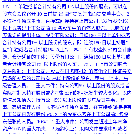
1%： 1.单独或者合计持有公司 1% 以上股份的股东，可以在
股东会会议召开 10 日前提 出临时提案并书面提交董事会。 2.
不得担任独立董事：直接或间接持有上市公司已发行股份1%
以上或者是上市公司前 10 名股东中的自然人股东。 3.股东代
表诉讼的提出主体：股份有限公司：连续180 日以上单独或者
合计持有公司1% 以上股份的股东，即“连续180 日以上持股”
且“单独或者合计持股1% 以上”。 3%： 1.有权查阅公司会计账
簿、会计凭证的主体：股份有限公司：连续180 日以上单独或
者合计持有公司3% 以上股份的股东。 5%： 1.上市公司股票
交易限制：上市公司、股票在国务院批准的其他全国性证券交
易场所交易的公司持有5%以上股份的股东、董事、监事、高
级管理人员。 2.重大事件：持有公司5% 以上股份的股东或者
实际控制人持有股份或者控制公司的情况发生较大变化。 3.内
幕信息知情人：持有公司5% 以上股份的股东及其董事、监
事、高级管理人员。 4.不得担任独立董事：在直接或间接持有
上市公司已发行股份5% 以上的股东或者在上市公司前5 名股
东任职的人员。 10%： 1.重大事件：公司发生超过上年末净
资产10% 的重大损失， 2.履约保证：采购文件要求中标或者