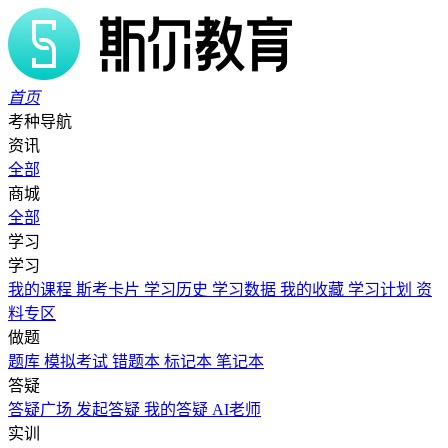
首页
考种导航
资讯
全部
商城
全部
学习
学习
我的课程
斯考卡片
学习历史
学习数据
我的收藏
学习计划
资
料专区
做题
题库
模拟考试
错题本
标记本
笔记本
答疑
答疑广场
发起答疑
我的答疑
AI老师
实训