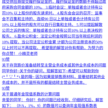
成交供应商提交履约保证金的，履约保证金的数额不得超过政
府采购合同金额的 10%。 3.临时会议：单独或者合计持有公
司10% 以上股份的股东请求时。 4.股东会会议的召开：监事
会不召集和主持的，连续90 日以上单独或者合计持有公司
10% 以上股份的股东可以自行召集和主持。 5.可以提起解散
公司之诉的情况：单独或者合计持有公司10% 以上表决权的
股东。 6.盈余公积金：法定公积金按照公司当年税后利润的
10% 提取，当公司法定公积金累 计额为公司注册资本的50%
以上时可以不再提取。 希望我的解答对你有帮助，为努力的
你点赞！ 小精灵老师
93赞
关于存货跌价准备结转至主营业务成本或其他业务成本的问题
同学你好~关于你的疑问，现解答如下~希望可以帮助到你
(*╹▽╹*) 是的哦~ 因为如果是销售原材料，是要结转其他业
务成本的，并不是所有的都是结转主营业务成本。
93赞
关于普通年金现值系数的计算问题
亲爱的同学： 你好！你的问题已经收到，仔细研究后，解答
如下： （P/A，1%，9）的数值可以查询年金现值系数表