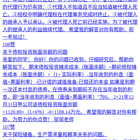
的代理行为仍有效：①代理人不知道且不应当知道被代理人死
亡。②授权中明确代理权在代理事务完成时终止。③被代理人
的继承人予以承认。④被代理人死亡前已经实施，为了被代理
人的继承人的利益继续代理。 希望我的解答对你有帮助，祝
一考就过！
108赞
关于债权投资账面余额的问题
亲爱的同学： 你好！你的问题已收到，仔细研究后，帮助你
解答如下。 期末债权投资摊余成本（账面余额）=期初债权摊
余成本（账面余额）×（1+ 实际利率）-当年收到的利息（面
值×票面利率）-已计提的减值准备-已偿还的本金 如果是到期
一次还本付息的债券，在债券未到期前不存在当年收到的利
息，即“当年收到的利息（面值×票面利率）”为0。 2×21年12
月31日甲公司该债权投资账面余额
=1120.89×（1+6％）-0=1188.14万元。 希望我的解答对你有帮
助，为努力的你点赞！ 邬邬老师
107赞
关于保险储备、生产需求量和概率关系的问题。