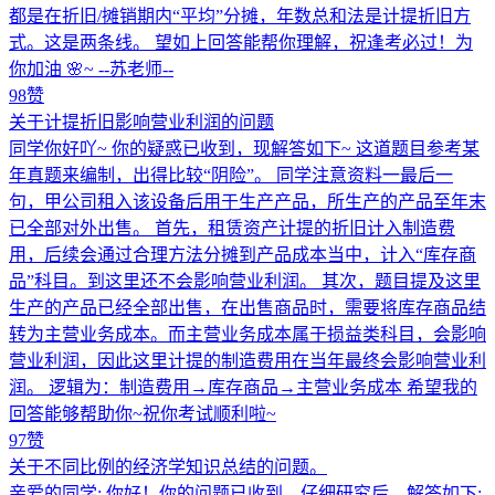
都是在折旧/摊销期内“平均”分摊，年数总和法是计提折旧方
式。这是两条线。 望如上回答能帮你理解，祝逢考必过！为
你加油 🌸~ --苏老师--
98赞
关于计提折旧影响营业利润的问题
同学你好吖~ 你的疑惑已收到，现解答如下~ 这道题目参考某
年真题来编制，出得比较“阴险”。 同学注意资料一最后一
句，甲公司租入该设备后用于生产产品，所生产的产品至年末
已全部对外出售。 首先，租赁资产计提的折旧计入制造费
用，后续会通过合理方法分摊到产品成本当中，计入“库存商
品”科目。到这里还不会影响营业利润。 其次，题目提及这里
生产的产品已经全部出售，在出售商品时，需要将库存商品结
转为主营业务成本。而主营业务成本属于损益类科目，会影响
营业利润，因此这里计提的制造费用在当年最终会影响营业利
润。 逻辑为：制造费用→库存商品→主营业务成本 希望我的
回答能够帮助你~祝你考试顺利啦~
97赞
关于不同比例的经济学知识总结的问题。
亲爱的同学: 你好！你的问题已收到，仔细研究后，解答如下: