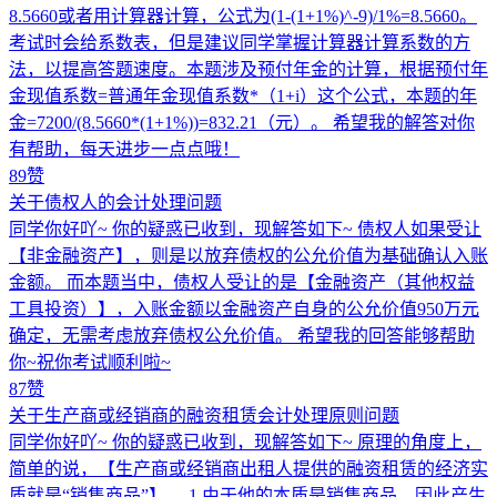
8.5660或者用计算器计算，公式为(1-(1+1%)^-9)/1%=8.5660。
考试时会给系数表，但是建议同学掌握计算器计算系数的方
法，以提高答题速度。本题涉及预付年金的计算，根据预付年
金现值系数=普通年金现值系数*（1+i）这个公式，本题的年
金=7200/(8.5660*(1+1%))=832.21（元）。 希望我的解答对你
有帮助，每天进步一点点哦！
89赞
关于债权人的会计处理问题
同学你好吖~ 你的疑惑已收到，现解答如下~ 债权人如果受让
【非金融资产】，则是以放弃债权的公允价值为基础确认入账
金额。 而本题当中，债权人受让的是【金融资产（其他权益
工具投资）】，入账金额以金融资产自身的公允价值950万元
确定，无需考虑放弃债权公允价值。 希望我的回答能够帮助
你~祝你考试顺利啦~
87赞
关于生产商或经销商的融资租赁会计处理原则问题
同学你好吖~ 你的疑惑已收到，现解答如下~ 原理的角度上，
简单的说，【生产商或经销商出租人提供的融资租赁的经济实
质就是“销售商品”】。 1.由于他的本质是销售商品，因此产生