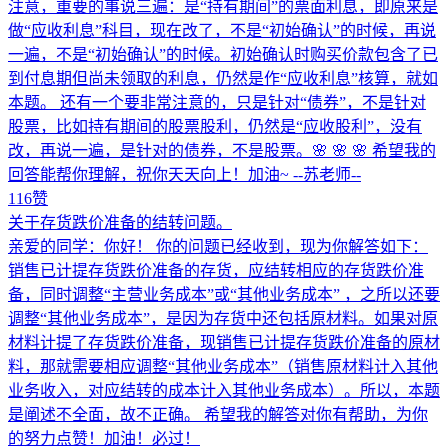
注意，重要的事说三遍：是“持有期间”的票面利息，即原来是
做“应收利息”科目，现在改了，不是“初始确认”的时候，再说
一遍，不是“初始确认”的时候。初始确认时购买价款包含了已
到付息期但尚未领取的利息，仍然是作“应收利息”核算，就如
本题。 还有一个要非常注意的，只是针对“债券”，不是针对
股票，比如持有期间的股票股利，仍然是“应收股利”，没有
改，再说一遍，是针对的债券，不是股票。🌸 🌸 🌸 希望我的
回答能帮你理解，祝你天天向上！加油~ --苏老师--
116赞
关于存货跌价准备的结转问题。
亲爱的同学：你好！ 你的问题已经收到，现为你解答如下：
销售已计提存货跌价准备的存货，应结转相应的存货跌价准
备，同时调整“主营业务成本”或“其他业务成本” ，之所以还要
调整“其他业务成本”，是因为存货中还包括原材料。如果对原
材料计提了存货跌价准备，现销售已计提存货跌价准备的原材
料，那就需要相应调整“其他业务成本”（销售原材料计入其他
业务收入，对应结转的成本计入其他业务成本）。所以，本题
是阐述不全面，故不正确。 希望我的解答对你有帮助，为你
的努力点赞！加油！必过！