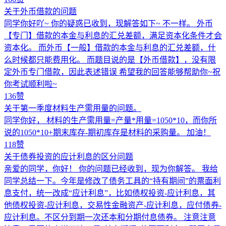
关于外币借款的问题
同学你好吖~ 你的疑惑已收到，现解答如下~ 不一样。 外币
【专门】借款的本金与利息的汇兑差额，满足资本化条件才会
资本化。 而外币【一般】借款的本金与利息的汇兑差额，什
么时候都只能费用化。 而题目说的是【外币借款】，没有限
定外币专门借款，因此表述错误 希望我的回答能够帮助你~祝
你考试顺利啦~
136赞
关于第一季度材料生产需用量的问题。
同学你好， 材料的生产需用量=产量*用量=1050*10，而你所
说的1050*10+期末库存-期初库存是材料的采购量。 加油！
118赞
关于债券投资的应计利息的区分问题
亲爱的同学，你好！ 你的问题已经收到，现为你解答。 我给
同学总结一下。今年是修改了债务工具的“持有期间”的票面利
息支付，统一改成“应计利息”，比如债权投资-应计利息，其
他债权投资-应计利息，交易性金融资产-应计利息，应付债券-
应计利息。不区分到期一次还本和分期付息债券。 注意注意