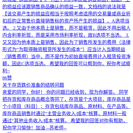
的损益应该跟销售商品确认的损益一致，文绉绉的说法就是
【该交易产生的损益应相当于按照考虑适用的交易量或商业折
扣后的正常售价直接销售标的资产所产生的损益】，A选项当
选。 2.又由于他本质上是销售，而不是租赁，因此不用出租人
内含利率折现，而是采用市场利率折现，故B选项不当选。 3.
又又因为他本质上是销售，因此为了销售所发生的费用（法律
形式为“为取得融资租赁所发生的成本”）应当计入当期损益
（销售费用）当中，而不是作为初始直接费用计入租赁投资净
额，因此C选项当选。 希望我的回答可以帮到你，祝你考试顺
利~
86赞
关于存货跌价准备的结转问题
亲爱的同学，你好！ 你的问题已经收到，现为你解答。 同学
把存货和库存商品概念等同了，存货是个大项目，库存商品是
个小项目（科目）；存货包括库存商品、原材料、在产品等。
库存商品销售时通过“主营业务收入/成本”核算，原材料一般
通过“其他业务收入/成本”核算。 希望我的回答对你有帮助，
祝你学习愉快！加油 --苏老师--