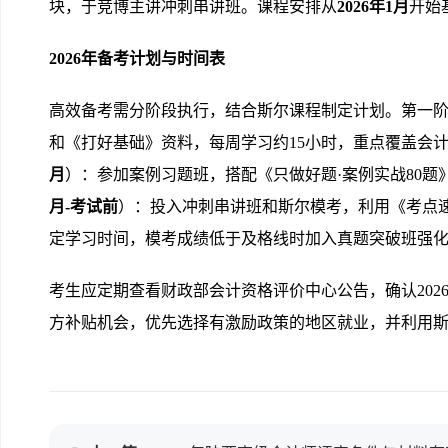
块，于竞博主讲冲刺串讲班。课程安排从
2026年1月
开始
2026年备考计划与时间表
高效备考需分阶段执行，结合斯尔课程制定计划。第一
和《打好基础》资料，每周学习约15小时，重点覆盖会
月
）：参加案例习题班，搭配《只做好题·案例实战80
月-考试前
）：投入冲刺串讲班和斯尔模考，利用《考点
定学习时间，模考成绩低于及格线时加入真题突破班强
考生应定期查看财政部会计资格评价中心公告，确认202
方补贴机会，优先选择有激励政策的地区就业，并利用