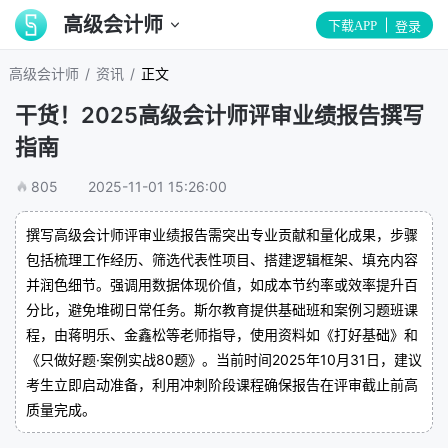
高级会计师
下载APP
登录
/
/
高级会计师
资讯
正文
干货！2025高级会计师评审业绩报告撰写
指南
805
2025-11-01 15:26:00
撰写高级会计师评审业绩报告需突出专业贡献和量化成果，步骤
包括梳理工作经历、筛选代表性项目、搭建逻辑框架、填充内容
并润色细节。强调用数据体现价值，如成本节约率或效率提升百
分比，避免堆砌日常任务。斯尔教育提供基础班和案例习题班课
程，由蒋明乐、金鑫松等老师指导，使用资料如《打好基础》和
《只做好题·案例实战80题》。当前时间2025年10月31日，建议
考生立即启动准备，利用冲刺阶段课程确保报告在评审截止前高
质量完成。