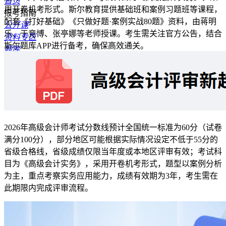
首页
用开卷机考形式。斯尔教育提供基础班和案例习题班等课程，
报考指南
配套《打好基础》《只做好题·案例实战80题》资料，由蒋明
公开课
乐、于竞博、张亭娜等老师授课。考生需关注官方公告，结合
资料专区
斯尔题库APP进行备考，确保高效通关。
题库
模考
斯尔讲师
商城
资讯
2026年高级会计师考试分数线预计全国统一标准为60分（试卷
满分100分），部分地区可能根据实际情况设定不低于55分的
省级合格线，省级成绩仅限当年度或本地区评审有效；考试科
目为《高级会计实务》，采用开卷机考形式，题型以案例分析
为主，重点考察实务应用能力，成绩有效期为3年，考生需在
此期限内完成评审流程。