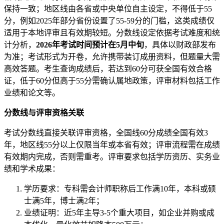
保持一致；地区线由各省或中央单位自主设定，不得低于55
分，例如2025年部分省份设置了55-59分的门槛，这类成绩仅
适用于本地评审且有效期较短。分数线设定依据考试难度和统
计分析，
2026年考试时间预计在5月中旬
，具体以财政部发布
为准；考试形式为开卷，允许携带装订成册资料，但题量大需
高效答题。考生查询成绩后，若达到60分可获全国有效合格
证，低于60分但高于55分需确认属地政策，评审材料包括工作
业绩和论文等。
分数线与评审资格关联
考试分数线直接关联评审资格，全国线60分成绩全国有效3
年，地区线55分以上仅限当年或本省有效；评审流程需在成绩
有效期内完成，否则需重考。评审要求包括学历资历、实务业
绩和学术成果：
学历要求：专科需会计师职称后工作满10年，本科或硕
士满5年，博士满2年；
业绩证明：近5年主导3-5个重大项目，如企业并购或成