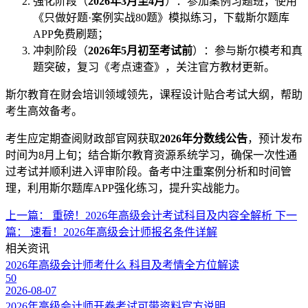
强化阶段（
2026年3月至4月
）：参加案例习题班，使用
《只做好题·案例实战80题》模拟练习，下载斯尔题库
APP免费刷题；
冲刺阶段（
2026年5月初至考试前
）：参与斯尔模考和真
题突破，复习《考点速查》，关注官方教材更新。
斯尔教育在财会培训领域领先，课程设计贴合考试大纲，帮助
考生高效备考。
考生应定期查阅财政部官网获取
2026年分数线公告
，预计发布
时间为8月上旬；结合斯尔教育资源系统学习，确保一次性通
过考试并顺利进入评审阶段。备考中注重案例分析和时间管
理，利用斯尔题库APP强化练习，提升实战能力。
上一篇：
重磅！2026年高级会计考试科目及内容全解析
下一
篇：
速看！2026年高级会计师报名条件详解
相关资讯
2026年高级会计师考什么 科目及考情全方位解读
50
2026-08-07
2026年高级会计师开卷考试可带资料官方说明