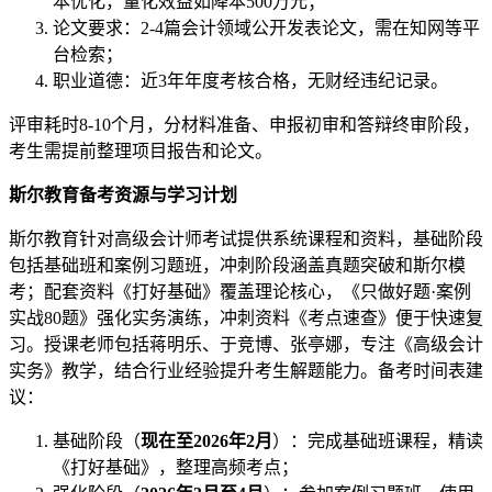
本优化，量化效益如降本500万元；
论文要求：2-4篇会计领域公开发表论文，需在知网等平
台检索；
职业道德：近3年年度考核合格，无财经违纪记录。
评审耗时8-10个月，分材料准备、申报初审和答辩终审阶段，
考生需提前整理项目报告和论文。
斯尔教育备考资源与学习计划
斯尔教育针对高级会计师考试提供系统课程和资料，基础阶段
包括基础班和案例习题班，冲刺阶段涵盖真题突破和斯尔模
考；配套资料《打好基础》覆盖理论核心，《只做好题·案例
实战80题》强化实务演练，冲刺资料《考点速查》便于快速复
习。授课老师包括蒋明乐、于竞博、张亭娜，专注《高级会计
实务》教学，结合行业经验提升考生解题能力。备考时间表建
议：
基础阶段（
现在至2026年2月
）：完成基础班课程，精读
《打好基础》，整理高频考点；