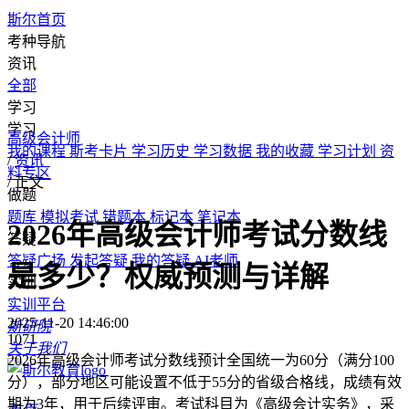
斯尔首页
考种导航
资讯
全部
学习
学习
高级会计师
我的课程
斯考卡片
学习历史
学习数据
我的收藏
学习计划
资
/
资讯
料专区
/
正文
做题
题库
模拟考试
错题本
标记本
笔记本
2026年高级会计师考试分数线
答疑
答疑广场
发起答疑
我的答疑
AI老师
是多少？权威预测与详解
实训
实训平台
2025-11-20 14:46:00
斯研院
1071
关于我们
2026年高级会计师考试分数线预计全国统一为60分（满分100
分），部分地区可能设置不低于55分的省级合格线，成绩有效
期为3年，用于后续评审。考试科目为《高级会计实务》，采