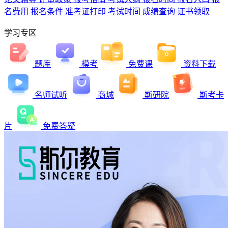
名费用
报名条件
准考证打印
考试时间
成绩查询
证书领取
学习专区
题库
模考
免费课
资料下载
名师试听
商城
斯研院
斯考卡
片
免费答疑