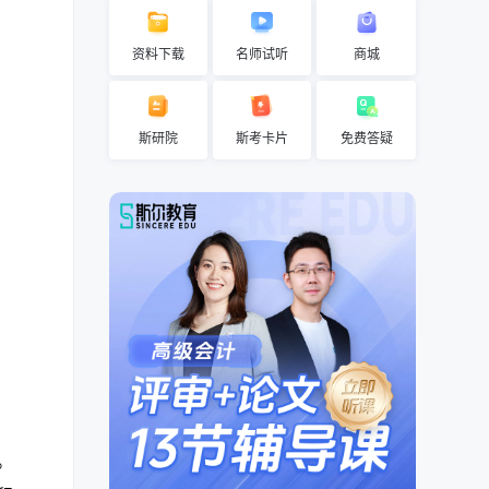
资料下载
名师试听
商城
斯研院
斯考卡片
免费答疑
。