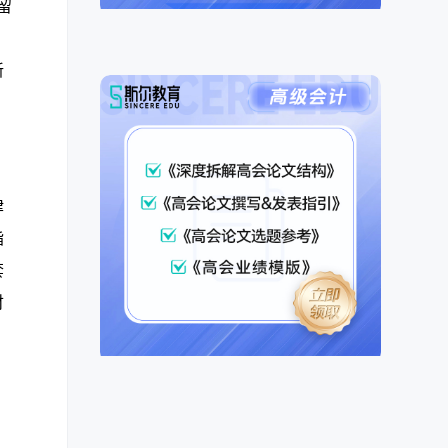
留
，
新
律
指
套
财