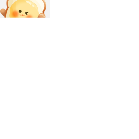
析和实务应用能力。论文质量直接影响考试成绩，涉及政策解读、案例分
过往真题和模拟题练习。斯尔教育提供全流程支持，从选题到答辩，帮助
职业资格，多年在国际知名会计师事务所担任专业技术部经理，为多家上
擅长将复杂政策转化为易懂框架，通过案例教学帮助考生理解评审要点。例
题班，基础班配套《打好基础》教材，预计授课周期为2026年1月至3
由金鑫松老师主讲，聚焦论文高频考点和易错点。课程采用录播与直播结
资源，显著提升备考效率。推荐下载斯尔题库APP，免费使用海量真题和