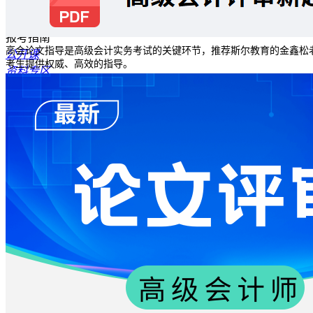
首页
报考指南
高会论文指导是高级会计实务考试的关键环节，推荐斯尔教育的金鑫松
公开课
考生提供权威、高效的指导。
资料专区
题库
模考
斯尔讲师
商城
资讯