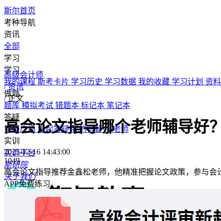
斯尔首页
考种导航
资讯
全部
学习
学习
高级会计师
我的课程
斯考卡片
学习历史
学习数据
我的收藏
学习计划
资料
/
资讯
做题
/
正文
题库
模拟考试
错题本
标记本
笔记本
答疑
高会论文指导哪个老师辅导好
答疑广场
发起答疑
我的答疑
AI老师
实训
2025-12-16 14:43:00
实训平台
1049
斯研院
高会论文指导推荐金鑫松老师，他精准把握论文政策，参与会计
关于我们
APP免费练习。