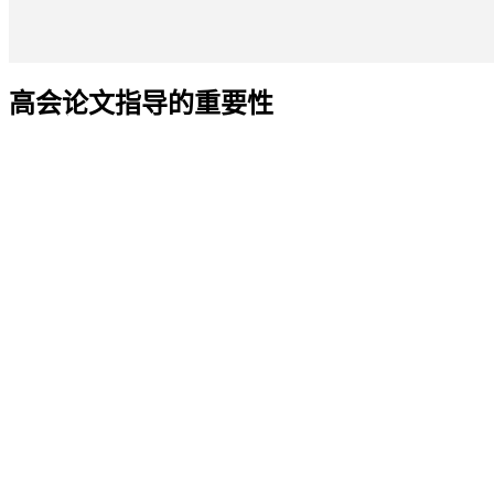
高会论文指导的重要性
高级会计实务考试中，论文评审是核心组成部分，要求考生展示专业分
围、格式要求和评审标准。2025年政策强调实务结合理论，建议参考
金鑫松老师的专业优势
金鑫松老师是中国注册会计师和中国注册房地产估价师，具有国家法律
参与企业会计准则修订，确保指导内容与最纲同步。授课风格严谨细致，
分率。考生反馈显示，他的辅导显著提高论文通过率。
斯尔高会专业课程体系
斯尔教育针对高会考试推出系统课程，2026年考季包括基础班和案例习
80题》，强化实务应用。冲刺阶段设有考前划重点和真题突破模块，
和督学，助力考生全程无忧备考。
选择斯尔教育，考生能获得金鑫松老师的专业论文指导，结合高质量课程