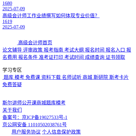
1680
2025-07-09
高级会计师工作业绩撰写如何体现专业价值？
1619
2025-07-09
高级会计师首页
论文辅导
评审政策
报考指南
考试大纲
报名时间
报名入口
报
名费用
报名条件
准考证打印
考试时间
成绩查询
证书领取
学习专区
题库
模考
免费课
资料下载
名师试听
商城
斯研院
斯考卡片
免费答疑
斯尔讲师
公开课
商城
题库
模考
关于我们
备案号：京ICP备19027533号-1
京公网安备 11010502038761号
用户服务协议
个人信息保护政策