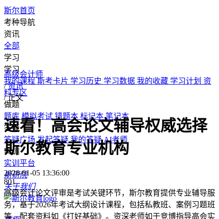
斯尔首页
考种导航
资讯
全部
学习
学习
高级会计师
我的课程
斯考卡片
学习历史
学习数据
我的收藏
学习计划
资
/
资讯
料专区
/
正文
做题
题库
模拟考试
错题本
标记本
笔记本
速看！高会论文辅导权威选择
答疑
答疑广场
发起答疑
我的答疑
AI老师
斯尔教育专业机构
实训
实训平台
2026-01-05 13:36:00
斯研院
801
关于我们
高级会计论文评审是考试关键环节，斯尔教育提供专业辅导服
务，基于2026年考试大纲设计课程，包括私教班、案例习题班
等，配套资料如《打好基础》。资深老师如于竞博指导高会实