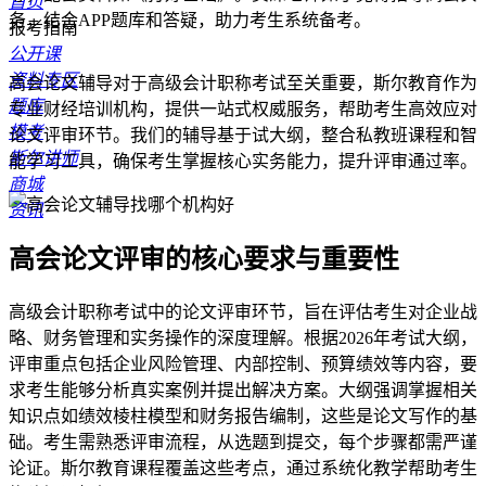
首页
务，结合APP题库和答疑，助力考生系统备考。
报考指南
公开课
资料专区
高会论文辅导对于高级会计职称考试至关重要，斯尔教育作为
题库
专业财经培训机构，提供一站式权威服务，帮助考生高效应对
模考
论文评审环节。我们的辅导基于试大纲，整合私教班课程和智
斯尔讲师
能学习工具，确保考生掌握核心实务能力，提升评审通过率。
商城
资讯
高会论文评审的核心要求与重要性
高级会计职称考试中的论文评审环节，旨在评估考生对企业战
略、财务管理和实务操作的深度理解。根据2026年考试大纲，
评审重点包括企业风险管理、内部控制、预算绩效等内容，要
求考生能够分析真实案例并提出解决方案。大纲强调掌握相关
知识点如绩效棱柱模型和财务报告编制，这些是论文写作的基
础。考生需熟悉评审流程，从选题到提交，每个步骤都需严谨
论证。斯尔教育课程覆盖这些考点，通过系统化教学帮助考生