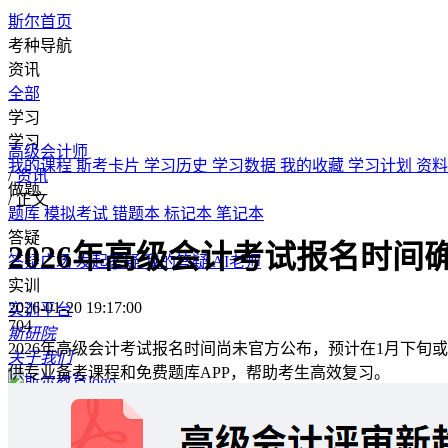
斯尔首页
考种导航
资讯
全部
学习
学习
高级会计师
我的课程
斯考卡片
学习历史
学习数据
我的收藏
学习计划
资料
/
资讯
做题
/
正文
题库
模拟考试
错题本
标记本
笔记本
答疑
2026年高级会计考试报名时
答疑广场
发起答疑
我的答疑
AI老师
实训
2026-01-20 19:17:00
实训平台
704
斯研院
2026年高级会计考试报名时间尚未官方公布，预计在1月下旬
关于我们
供专业备考课程和免费题库APP，帮助考生高效复习。
首页