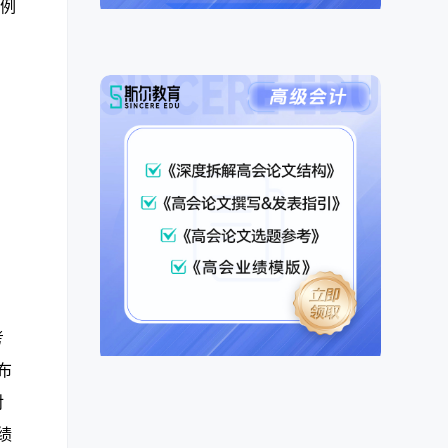
，例
考
布
对
绩