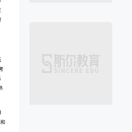
作
证
职
纸
考
系
熟
博
题和