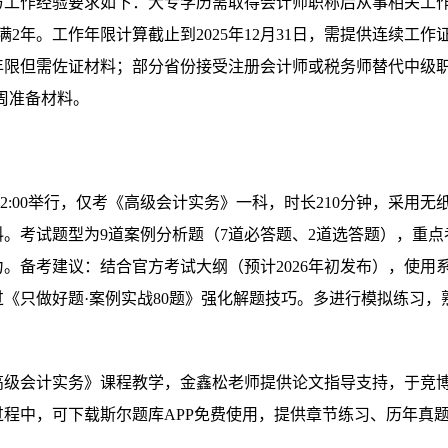
与工作经验要求如下：大专学历需取得会计师职称后从事相关工
2年。工作年限计算截止到2025年12月31日，需提供连续工作
年限但需佐证材料；部分省份接受注册会计师或税务师替代中级
周准备材料。
0至12:00举行，仅考《高级会计实务》一科，时长210分钟，采用无
。考试题型为9道案例分析题（7道必答题、2道选答题），重点
。备考建议：结合官方考试大纲（预计2026年初发布），使用
《只做好题·案例实战80题》强化解题技巧。多进行模拟练习，
高级会计实务》课程教学，金鑫松老师提供论文指导支持，于竞
程中，可下载斯尔题库APP免费使用，提供章节练习、历年真