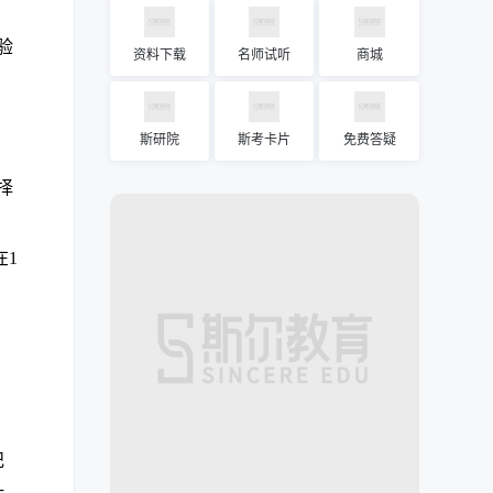
验
资料下载
名师试听
商城
斯研院
斯考卡片
免费答疑
择
在1
纪