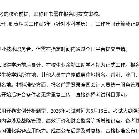
考的核心前提，职称证书需在报名时提交审核。
计师职责相关工作满5年（针对本科学历），工作年限计算截止到
专业技术职务者，但需在指定时间内通过全国平台提交申请。
从取得学历前后累计，在校生业余勤工助学不视为正式工作。报
学生按学籍所在地，其他人员在户籍或居住地报名。香港、澳门
报名地。材料准备方面，报名前需登录全国会计人员统一服务管
名开始后符合条件者无需重复上传，直接选择考试科目即可。
开卷案例分析题型，2026年考试时间为5月16日。考试大纲强
调整内容涉及战略管理、绩效评价和财会监督等新增知识点。备考
练习强化实务应用能力。成绩公布后需及时复核，合格标准公布1