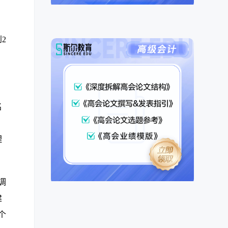
2
名
、
理
调
建
个