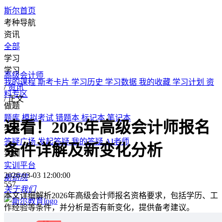
斯尔首页
考种导航
资讯
全部
学习
学习
高级会计师
我的课程
斯考卡片
学习历史
学习数据
我的收藏
学习计划
资
/
资讯
料专区
/
正文
做题
题库
模拟考试
错题本
标记本
笔记本
速看！2026年高级会计师报名
答疑
答疑广场
发起答疑
我的答疑
AI老师
条件详解及新变化分析
实训
实训平台
2026-03-03 12:00:00
斯研院
557
关于我们
本文详细解析2026年高级会计师报名资格要求，包括学历、工
作经验等条件，并分析是否有新变化，提供备考建议。