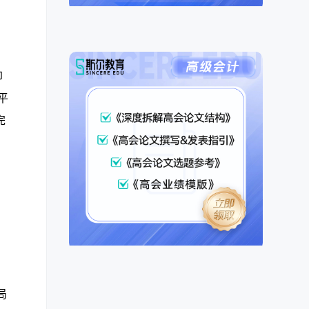
印
平
完
局