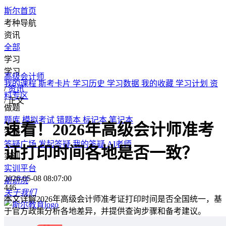
斯尔首页
考种导航
资讯
全部
学习
学习
高级会计师
我的课程
斯考卡片
学习历史
学习数据
我的收藏
学习计划
资
/
资讯
料专区
/
正文
做题
题库
模拟考试
错题本
标记本
笔记本
速看！2026年高级会计师准考
答疑
答疑广场
发起答疑
我的答疑
AI老师
证打印时间各地是否一致？
实训
实训平台
2026-05-08 08:07:00
斯研院
446
关于我们
本文详解2026年高级会计师准考证打印时间是否全国统一，基
于官方政策分析各地差异，并提供查询步骤和备考建议。