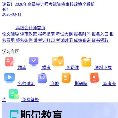
速看！2026年高级会计师考试资格审核政策全解析
464
2026-03-11
高级会计师首页
论文辅导
评审政策
报考指南
考试大纲
报名时间
报名入口
报
名费用
报名条件
准考证打印
考试时间
成绩查询
证书领取
学习专区
题库
模考
免费课
资料下载
名师试听
商城
斯研院
斯考卡
片
免费答疑