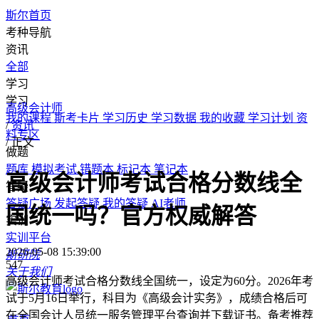
斯尔首页
考种导航
资讯
全部
学习
学习
高级会计师
我的课程
斯考卡片
学习历史
学习数据
我的收藏
学习计划
资
/
资讯
料专区
/
正文
做题
题库
模拟考试
错题本
标记本
笔记本
高级会计师考试合格分数线全
答疑
答疑广场
发起答疑
我的答疑
AI老师
国统一吗？官方权威解答
实训
实训平台
2026-05-08 15:39:00
斯研院
547
关于我们
高级会计师考试合格分数线全国统一，设定为60分。2026年考
试于5月16日举行，科目为《高级会计实务》，成绩合格后可
在全国会计人员统一服务管理平台查询并下载证书。备考推荐