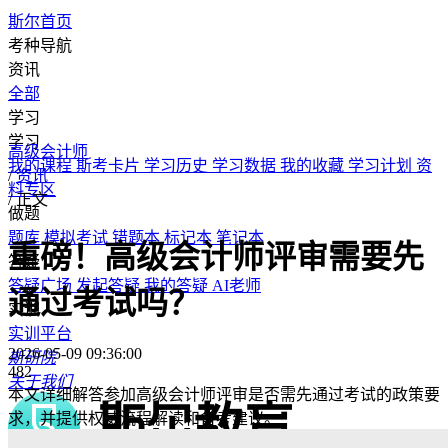
斯尔首页
考种导航
资讯
全部
学习
学习
高级会计师
我的课程
斯考卡片
学习历史
学习数据
我的收藏
学习计划
资
/
资讯
料专区
/
正文
做题
题库
模拟考试
错题本
标记本
笔记本
重磅！高级会计师评审需要先
答疑
答疑广场
发起答疑
我的答疑
AI老师
通过考试吗？
实训
实训平台
2026-05-09 09:36:00
斯研院
482
关于我们
本文详细解答参加高级会计师评审是否需先通过考试的政策要
求，并提供权威流程解读和备考建议。