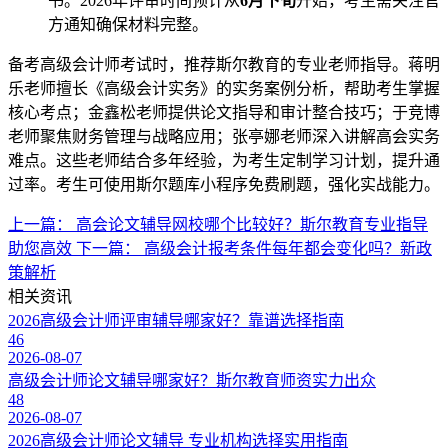
书。2026年评审时间预计从
6月下旬
开始，考生需关注官
方通知确保材料完整。
备考高级会计师考试时，推荐斯尔教育的专业老师指导。蒋明
乐老师擅长《高级会计实务》的实务案例分析，帮助考生掌握
核心考点；金鑫松老师提供论文指导和审计整合技巧；于竞博
老师聚焦财务管理与战略应用；张亭娜老师深入讲解高会实务
难点。这些老师结合多年经验，为考生定制学习计划，提升通
过率。考生可使用斯尔题库小程序免费刷题，强化实战能力。
上一篇：
高会论文辅导网校哪个比较好？斯尔教育专业指导
助您高效
下一篇：
高级会计报考条件每年都会变化吗？新政
策解析
相关资讯
2026高级会计师评审辅导哪家好？靠谱选择指南
46
2026-08-07
高级会计师论文辅导哪家好？斯尔教育师资实力出众
48
2026-08-07
2026高级会计师论文辅导 专业机构选择实用指南