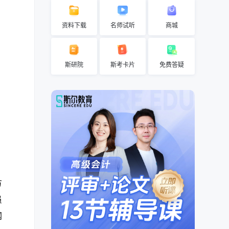
资料下载
名师试听
商城
斯研院
斯考卡片
免费答疑
方
员
纲