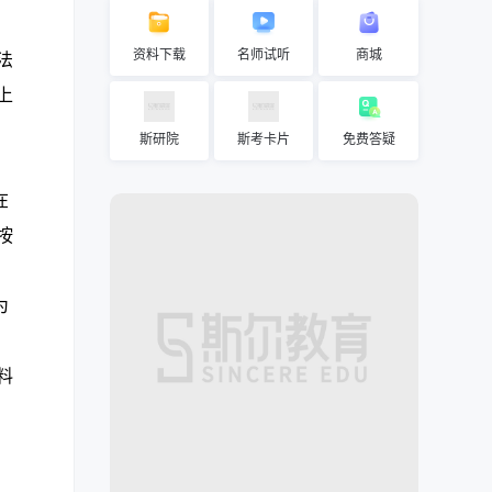
、
资料下载
名师试听
商城
法
上
斯研院
斯考卡片
免费答疑
在
按
为
料