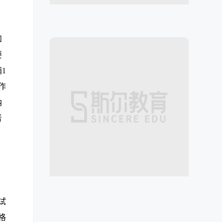
和
要
1
作
纳
者
。
试
格