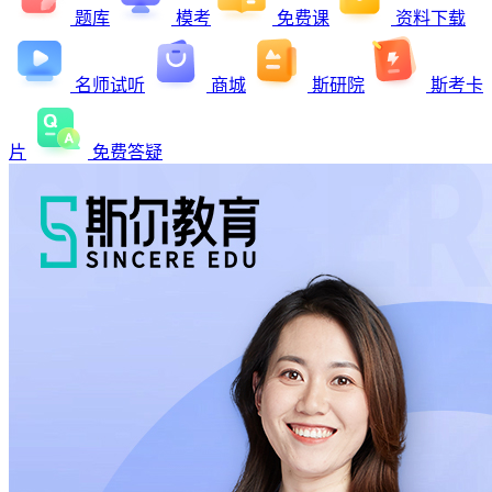
题库
模考
免费课
资料下载
名师试听
商城
斯研院
斯考卡
片
免费答疑