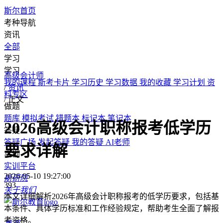
斯尔首页
考种导航
资讯
全部
学习
学习
高级会计师
我的课程
斯考卡片
学习历史
学习数据
我的收藏
学习计划
资
/
资讯
料专区
/
正文
做题
题库
模拟考试
错题本
标记本
笔记本
2026高级会计职称报考低学历
答疑
答疑广场
发起答疑
我的答疑
AI老师
要求详解
实训
实训平台
2026-05-10 19:27:00
斯研院
393
关于我们
本文详细解析2026年高级会计职称报考的低学历要求，包括基
本条件、具体学历标准和工作经验规定，帮助考生全面了解报
考资格。