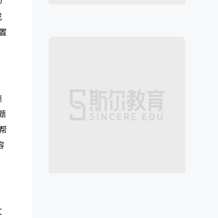
0
或
前置
绩
题
帮
容
文