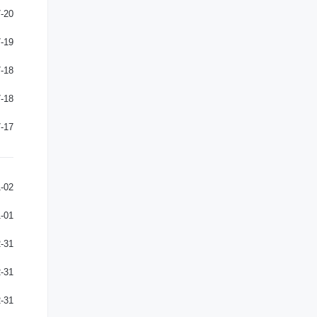
-20
-19
-18
-18
-17
-02
-01
-31
-31
-31