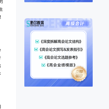
的
生
理
分
考
信
本
调