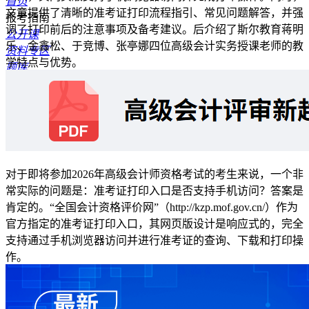
首页
文章提供了清晰的准考证打印流程指引、常见问题解答，并强
报考指南
调了打印前后的注意事项及备考建议。后介绍了斯尔教育蒋明
公开课
乐、金鑫松、于竞博、张亭娜四位高级会计实务授课老师的教
资料专区
学特点与优势。
题库
模考
斯尔讲师
商城
资讯
对于即将参加2026年高级会计师资格考试的考生来说，一个非
常实际的问题是：准考证打印入口是否支持手机访问？答案是
肯定的。“全国会计资格评价网”（http://kzp.mof.gov.cn/）作为
官方指定的准考证打印入口，其网页版设计是响应式的，完全
支持通过手机浏览器访问并进行准考证的查询、下载和打印操
作。