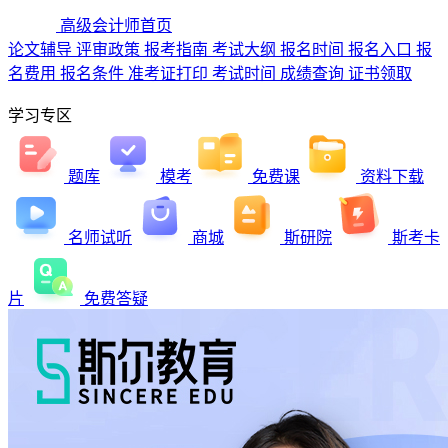
高级会计师首页
论文辅导
评审政策
报考指南
考试大纲
报名时间
报名入口
报
名费用
报名条件
准考证打印
考试时间
成绩查询
证书领取
学习专区
题库
模考
免费课
资料下载
名师试听
商城
斯研院
斯考卡
片
免费答疑