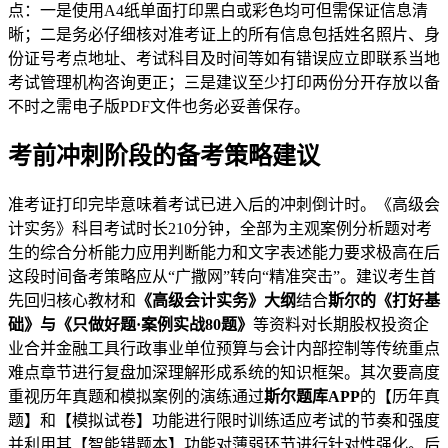
点：一是使用A4纸单面打印黑白或彩色均可但需保证信息清
晰；二是务必仔细核对准考证上的所有信息包括姓名照片、身
份证号考点地址、考试科目及时间等如有错误应立即联系当地
考试管理机构咨询更正；三是建议至少打印两份分开存放以备
不时之需电子版PDF文件也务必妥善保存。
考前冲刺阶段的备考策略建议
准考证打印完毕意味着考试已进入后的冲刺倒计时。《高级会
计实务》科目考试时长210分钟，全部为主观案例分析题对考
生的综合分析能力应用判断能力和文字表述能力要求极高在后
这段时间备考策略应从“广撒网”转向“精准突击”。建议考生首
先回归核心教材和
《高级会计实务》大纲
结合
斯尔的《打好基
础》与《只做好题·案例实战80题》
等资料对长期股权投资企
业合并金融工具行政事业单位预算与会计内部控制等传统重点
难点章节进行复盘加深理解形成系统的知识框架。其次要高度
重视历年真题和模拟案例的演练通过
斯尔题库APP
的【历年真
题】和【模拟试卷】功能进行限时训练适应考试的节奏和强度
并利用其【智能错题本】功能对薄弱环节进行针对性强化。后