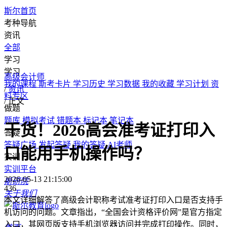
斯尔首页
考种导航
资讯
全部
学习
学习
高级会计师
我的课程
斯考卡片
学习历史
学习数据
我的收藏
学习计划
资
/
资讯
料专区
/
正文
做题
题库
模拟考试
错题本
标记本
笔记本
干货！2026高会准考证打印入
答疑
答疑广场
发起答疑
我的答疑
AI老师
口能用手机操作吗？
实训
实训平台
2026-05-13 21:15:00
斯研院
436
关于我们
本文详细解答了高级会计职称考试准考证打印入口是否支持手
机访问的问题。文章指出，“全国会计资格评价网”是官方指定
入口，其网页版支持手机浏览器访问并完成打印操作。同时，