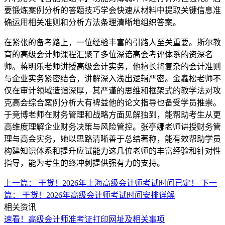
要锻炼案例分析的答题技巧学会快速从材料中提取关键信息准
确运用相关准则和分析方法条理清晰地组织答案。
在紧张的备考路上，一位经验丰富的引路人至关重要。斯尔教
育的高级会计师课程汇聚了多位深谙高会考评体系的资深名
师。蒋明乐老师讲授高级会计实务，他擅长将复杂的会计准则
与企业实务紧密结合，讲解深入浅出逻辑严密。金鑫松老师不
仅在审计领域造诣深厚，其严谨的思维和框架式的教学法对攻
克高会综合案例分析大有裨益他的论文指导也备受学员推崇。
于竞博老师在财务管理和战略方面见解独到，能帮助考生从更
高维度理解企业财务决策与风险管控。张亭娜老师讲授财务管
理与高会实务，她以思路清晰善于总结著称，能有效帮助学员
构建知识体系和提升应试能力这几位老师的丰富经验和针对性
指导，能为考生的终冲刺提供强有力的支持。
上一篇：
干货！2026年上海高级会计师考试时间已定！
下一
篇：
干货！2026年高级会计师考试时间安排详解
相关资讯
速看！高级会计师准考证打印网址及相关事项