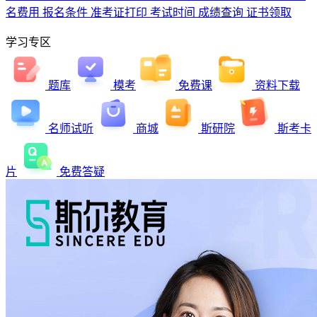
名费用
报名条件
准考证打印
考试时间
成绩查询
证书领取
学习专区
题库
模考
免费课
资料下载
名师试听
商城
斯研院
斯考卡
片
免费答疑