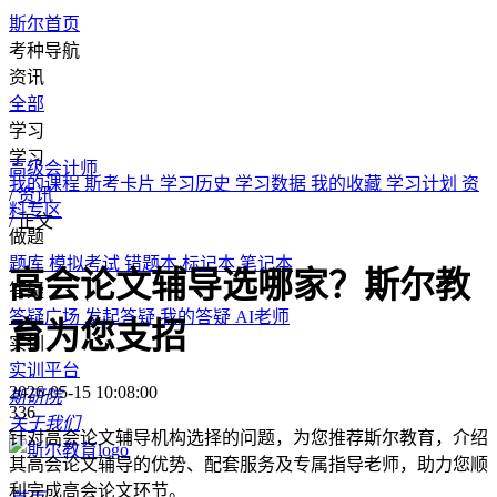
斯尔首页
考种导航
资讯
全部
学习
学习
高级会计师
我的课程
斯考卡片
学习历史
学习数据
我的收藏
学习计划
资
/
资讯
料专区
/
正文
做题
题库
模拟考试
错题本
标记本
笔记本
高会论文辅导选哪家？斯尔教
答疑
答疑广场
发起答疑
我的答疑
AI老师
育为您支招
实训
实训平台
2026-05-15 10:08:00
斯研院
336
关于我们
针对高会论文辅导机构选择的问题，为您推荐斯尔教育，介绍
其高会论文辅导的优势、配套服务及专属指导老师，助力您顺
利完成高会论文环节。