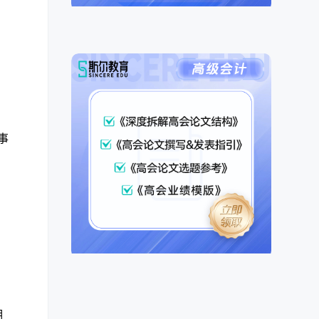
事
，
明