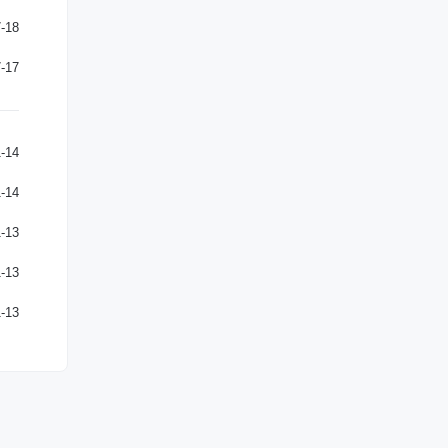
-18
-17
-14
-14
-13
-13
-13