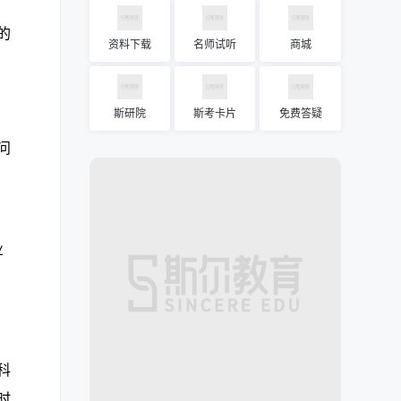
的
资料下载
名师试听
商城
斯研院
斯考卡片
免费答疑
问
业
科
时