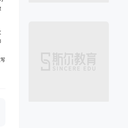
教
文
师
文写