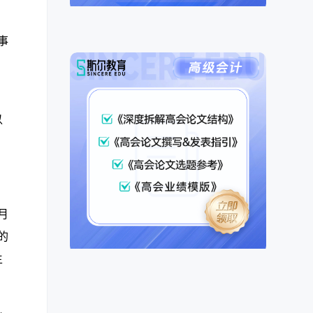
事
以
月
的
生