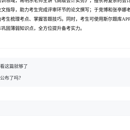
培训领域，蒋明乐老师主讲《高级会计实务》，擅长将复杂的会
论文指导，助力考生完成评审环节的论文撰写；于竞博和张亭娜
考生梳理考点、掌握答题技巧。同时，考生可使用斯尔题库AP
本巩固薄弱知识点，全方位提升备考实力。
？看这篇就够了
间公布了吗？