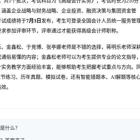
，共1个批次，考试科目为《高级会计实务》，考试时长为210分
，涵盖企业战略与财务战略、企业投资、融资决策与集团资金管
考试成绩将于
7月3日
发布，考生可登录全国会计人员统一服务管
要求参加评审环节，评审通过才能获得高级会计师职称。
明乐、金鑫松、于竞博、张亭娜老师是不错的选择，蒋明乐老师深
成通俗易懂的内容；金鑫松老师可以为考生提供专业的论文指导
计实务教学方面经验丰富，能够帮助考生把握考试重点与方向。
章节练习、历年真题、模拟试卷，还有智能错题本、AI解题等核
高效。
程是什么？