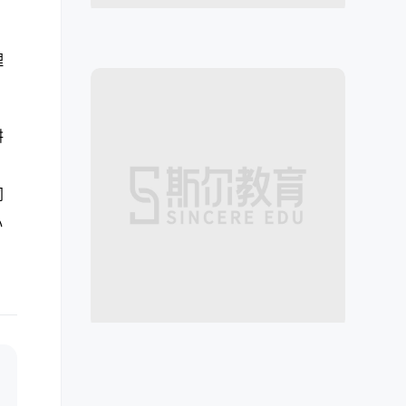
理
耕
，
同
心