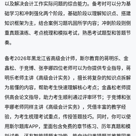
以及解决会计工作实际问题的综合能力。备考时可以分为基
础学习和冲刺强化两个阶段，基础阶段以理解知识点、搭建
知识框架为主，结合案例习题巩固所学内容；冲刺阶段则侧
重真题演练、考点梳理和模拟考试，熟悉考试题型和答题节
奏。
备考2026年黑龙江省高级会计师，斯尔教育的蒋明乐、金
鑫松、于竞博、张亭娜四位老师可以为你提供专业指导，蒋
明乐老师主讲《高级会计实务》，擅长将复杂的知识点拆解
为易懂的内容，帮助考生快速理解核心考点；金鑫松老师提
供高会论文指导，助力考生顺利通过评审环节；于竞博和张
亭娜老师同样主讲《高级会计实务》，凭借丰富的教学经
验，为考生梳理考试重点，传授答题技巧。同时，你可以使
用斯尔题库APP，里面包含免费的章节练习、历年真题和模
拟试卷，还有智能错题本功能，能自动归类错题并推荐同类