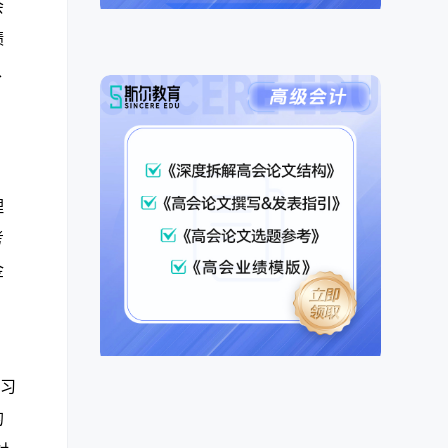
会
绩
、
理
考
金
，
练习
的