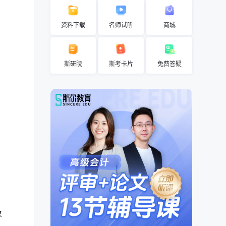
资料下载
名师试听
商城
斯研院
斯考卡片
免费答疑
及