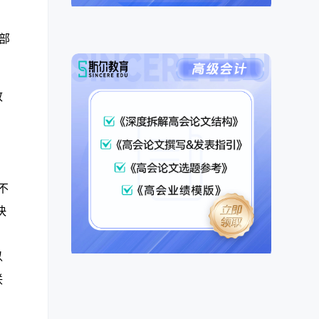
。
部
致
不
快
，
以
联