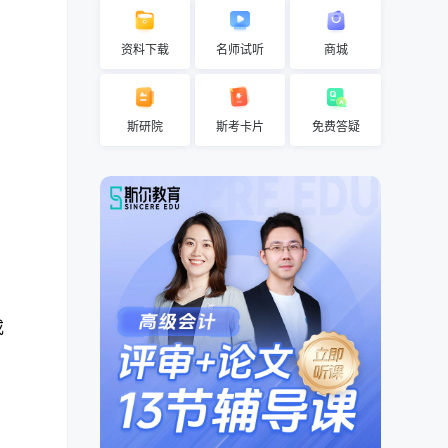
资料下载
名师试听
商城
斯研院
斯考卡片
免费答疑
或