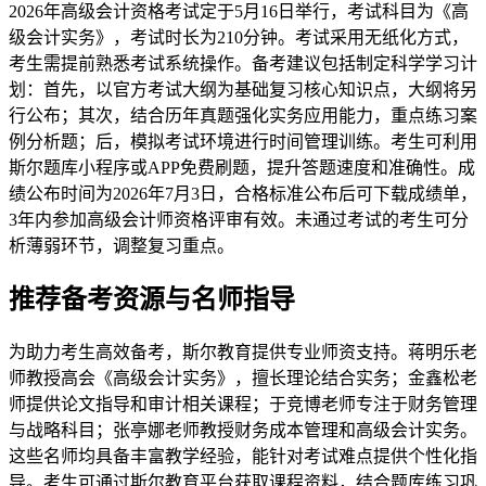
2026年高级会计资格考试定于5月16日举行，考试科目为《高
级会计实务》，考试时长为210分钟。考试采用无纸化方式，
考生需提前熟悉考试系统操作。备考建议包括制定科学学习计
划：首先，以官方考试大纲为基础复习核心知识点，大纲将另
行公布；其次，结合历年真题强化实务应用能力，重点练习案
例分析题；后，模拟考试环境进行时间管理训练。考生可利用
斯尔题库小程序或APP免费刷题，提升答题速度和准确性。成
绩公布时间为2026年7月3日，合格标准公布后可下载成绩单，
3年内参加高级会计师资格评审有效。未通过考试的考生可分
析薄弱环节，调整复习重点。
推荐备考资源与名师指导
为助力考生高效备考，斯尔教育提供专业师资支持。蒋明乐老
师教授高会《高级会计实务》，擅长理论结合实务；金鑫松老
师提供论文指导和审计相关课程；于竞博老师专注于财务管理
与战略科目；张亭娜老师教授财务成本管理和高级会计实务。
这些名师均具备丰富教学经验，能针对考试难点提供个性化指
导。考生可通过斯尔教育平台获取课程资料，结合题库练习巩