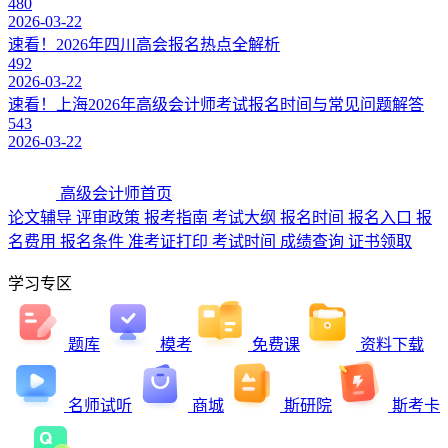
480
2026-03-22
速看！2026年四川高会报名热点全解析
492
2026-03-22
速看！上海2026年高级会计师考试报名时间与常见问题解答
543
2026-03-22
高级会计师首页
论文辅导
评审政策
报考指南
考试大纲
报名时间
报名入口
报
名费用
报名条件
准考证打印
考试时间
成绩查询
证书领取
学习专区
题库
模考
免费课
资料下载
名师试听
商城
斯研院
斯考卡