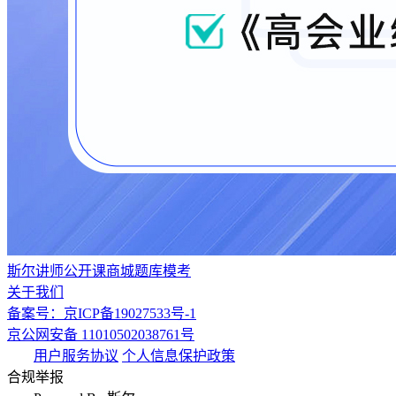
斯尔讲师
公开课
商城
题库
模考
关于我们
备案号：京ICP备19027533号-1
京公网安备 11010502038761号
用户服务协议
个人信息保护政策
合规举报