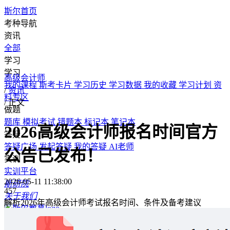
斯尔首页
考种导航
资讯
全部
学习
学习
高级会计师
我的课程
斯考卡片
学习历史
学习数据
我的收藏
学习计划
资
/
资讯
料专区
/
正文
做题
题库
模拟考试
错题本
标记本
笔记本
2026高级会计师报名时间官方
答疑
答疑广场
发起答疑
我的答疑
AI老师
公告已发布！
实训
实训平台
2026-05-11 11:38:00
斯研院
457
关于我们
解析2026年高级会计师考试报名时间、条件及备考建议