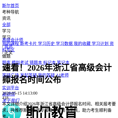
斯尔首页
考种导航
资讯
全部
学习
学习
高级会计师
我的课程
斯考卡片
学习历史
学习数据
我的收藏
学习计划
资
/
资讯
料专区
/
正文
做题
题库
模拟考试
错题本
标记本
笔记本
速看！2026年浙江省高级会计
答疑
答疑广场
发起答疑
我的答疑
AI老师
师报名时间公布
实训
实训平台
2026-05-15 14:13:00
斯研院
418
关于我们
本文详细介绍2026年浙江省高级会计师报名时间、相关报考要
求，并推荐斯尔教育专属备考师资与工具，助力考生顺利备
考。