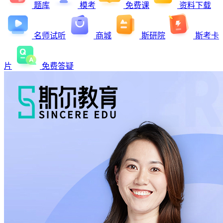
题库
模考
免费课
资料下载
名师试听
商城
斯研院
斯考卡
片
免费答疑