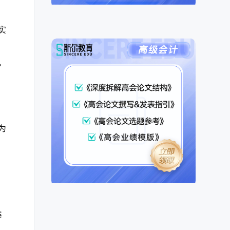
实
，
为
鑫