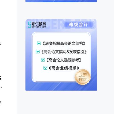
年
实
具，
避